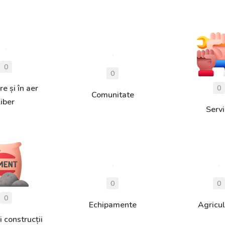
e și în aer
Comunitate
liber
Servi
Echipamente
Agricul
i construcții