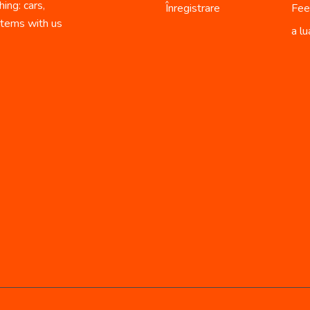
ing: cars,
Înregistrare
Fee
 items with us
a lu