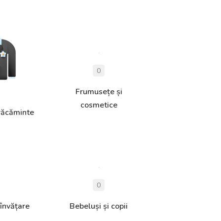
Frumusețe și
cosmetice
răcăminte
 învățare
Bebeluși și copii