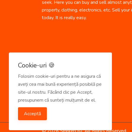
seek. Here you can buy and sell almost anyth
property, clothing, electronics, etc. Sell your
today. It is really easy.
Cookie-uri 🍪
Folosim cookie-uri pentru a ne asigura că
aveți cea mai bună experiență posibilă pe
site-ul nostru. Făcând clic pe Accept,
presupunem că sunteți mulțumit de el.
Acceptă
© 2026 SeekerList. All Rights Reserved.