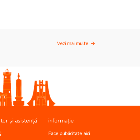
Vezi mai multe
tor și asistență
informație
Q
Face publicitate aici