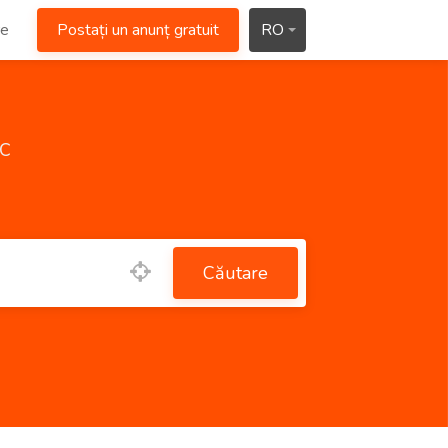
re
Postați un anunț gratuit
RO
c
Căutare