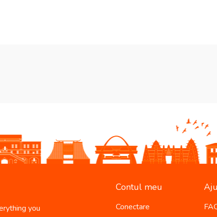
Contul meu
Aju
Conectare
FA
erything you