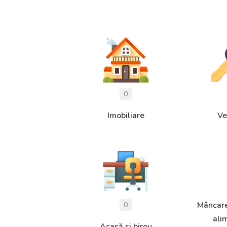
Imobiliare
Ve
Mâncare
ali
Acasă și birou