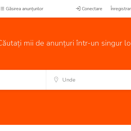
Găsirea anunțurilor
Conectare
Înregistra
Căutați mii de anunțuri într-un singur lo