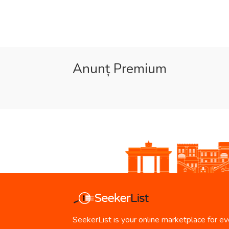
Anunț Premium
SeekerList is your online marketplace for ev