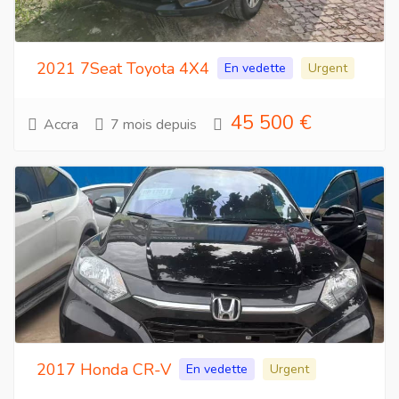
2021 7Seat Toyota 4X4
En vedette
Urgent
45 500 €
Accra
7 mois depuis
2017 Honda CR-V
En vedette
Urgent