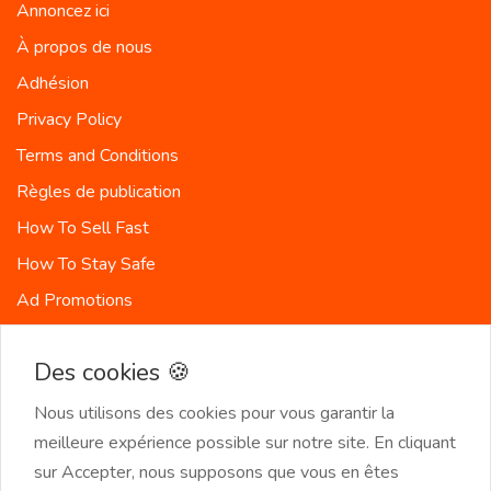
Annoncez ici
À propos de nous
Adhésion
Privacy Policy
Terms and Conditions
Règles de publication
How To Sell Fast
How To Stay Safe
Ad Promotions
Politique de facturation
Des cookies 🍪
Des pays
Plan du site
Nous utilisons des cookies pour vous garantir la
meilleure expérience possible sur notre site. En cliquant
sur Accepter, nous supposons que vous en êtes