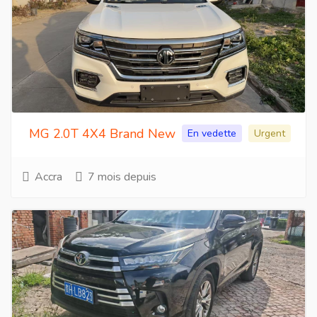
MG 2.0T 4X4 Brand New
En vedette
Urgent
Accra
7 mois depuis